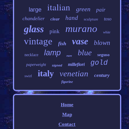
italian
green
large
pair
hand
chandelier
toso
clear
sculpture
murano
glass
pink
white
vintage
vase
blown
fish
blue
lamp
seguso
necklace
rare
gold
millefiori
paperweight
signed
italy
venetian
century
swirl
figurine
Home
Map
Contact