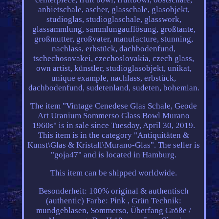
anbietschale, ascher, glasschale, glasobjekt,
studioglas, studioglaschale, glasswork,
glassammlung, sammlungauflösung, großtante,
großmutter, großvater, manufacture, stunning,
nachlass, erbstück, dachbodenfund,
tschechosovakei, czechoslovakia, czech glass,
own artist, künstler, studioglasobjekt, unikat,
unique example, nachlass, erbstück,
dachbodenfund, sudetenland, sudeten, bohemian.
The item "Vintage Cenedese Glas Schale, Geode
Art Uranium Sommerso Glass Bowl Murano
1960s" is in sale since Tuesday, April 30, 2019.
This item is in the category "Antiquitäten &
Kunst\Glas & Kristall\Murano-Glas". The seller is
"goja47" and is located in Hamburg.
This item can be shipped worldwide.
Besonderheit: 100% original & authentisch
(authentic)
Farbe: Pink , Grün
Technik:
mundgeblasen, Sommerso, Überfang
Größe /