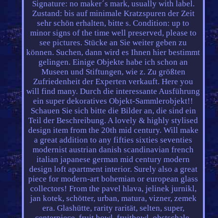
Signature: no maker´s mark, usually with label.
Zustand: bis auf minimale Kratzspuren der Zeit
sehr schön erhalten, bitte s. Condition: up to
minor signs of the time well preserved, please to
see pictures. Stücke an Sie weiter geben zu
können. Suchen, dann wird es Ihnen hier bestimmt
gelingen. Einige Objekte habe ich schon an
Museen und Stiftungen, wie z. Zu größten
Zufriedenheit der Experten verkauft. Here you
will find many. Durch die interessante Ausführung
ein super dekoratives Objekt-Sammlerobjekt!!
Schauen Sie sich bitte die Bilder an, die sind ein
Teil der Beschreibung. A lovely & highly stylised
design item from the 20th mid century. Will make
a great addition to any fifties sixties seventies
modernist austrian danish scandinavian french
italian japanese german mid century modern
design loft apartment interior. Surely also a great
piece for modern-art bohemian or european glass
collectors! From the pavel hlava, jelinek jurnikl,
jan kotek, schötter, urban, matura, vizner, zemek
era. Glashütte, rarity rarität, selten, super,
centerpiece, fruit bowl, fruitbowl, obstschale,