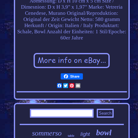
Abmessung: D x H 10 cm x 5 cm
Size /
Dimesnion: D x H 3,9" x 1,97"
Marke: Vetreria
Cenedese, Murano
Original/Reproduktion:
Original der Zeit
Gewicht Netto: 580 gramm
Herkunft / Origin: Italien / Italy
Produktart:
Schale, Bowl
Anzahl der Einheiten: 1
Stil/Epoche:
60er Jahre
Share
Facebook
Twitter
Pinterest
Email
bowl
sommerso
light
table