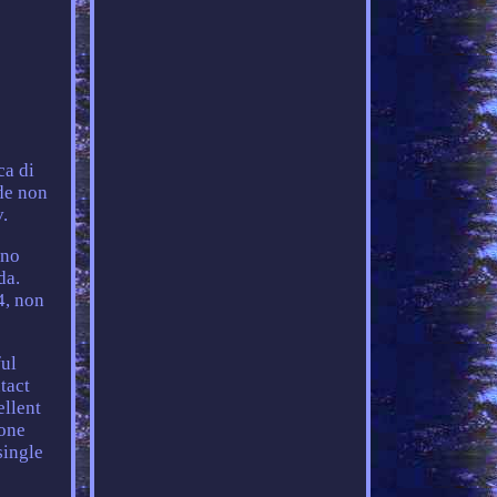
ca di
de non
v.
ono
da.
4, non
ful
tact
ellent
 one
single