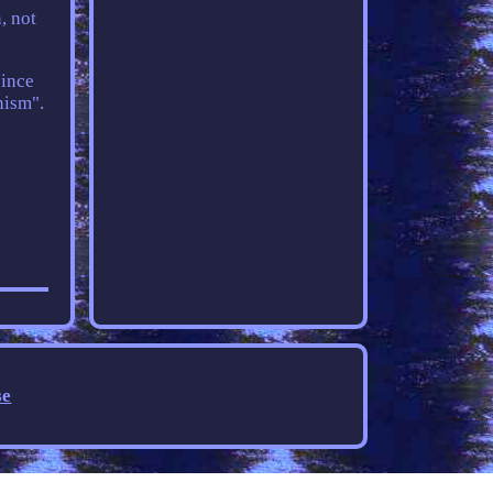
, not
since
nism".
se