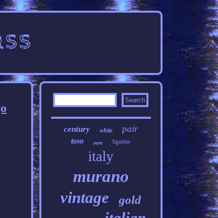
go
pair
century
white
toso
figurine
rare
italy
murano
vintage
gold
italian