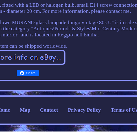
, fitted with a LED or halogen bulb, small E14 screw connection
 - diameter 20 cm. For more information, please contact me.
lown MURANO glass lampade fungo vintage 80s U" is in sale 
in the category "Antiques\Periods & Styles\Mid-Century Moder
interior" and is located in Reggio nell'Emilia.
item can be shipped worldwide.
Share
Home
Map
Contact
Privacy Policy
Terms of U