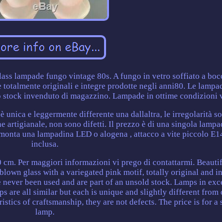
lampade fungo vintage 80s. A fungo in vetro soffiato a boc
totalmente originali e integre prodotte negli anni80. Le lampa
no stock invenduto di magazzino. Lampade in ottime condizioni 
 unica e leggermente differente una dallaltra, le irregolarità s
ne artigianale, non sono difetti. Il prezzo è di una singola lampa
, monta una lampadina LED o alogena , attacco a vite piccolo E1
inclusa.
 cm. Per maggiori informazioni vi prego di contattarmi. Beauti
wn glass with a variegated pink motif, totally original and in
 never been used and are part of an unsold stock. Lamps in exc
ps are all similar but each is unique and slightly different from
ristics of craftsmanship, they are not defects. The price is for a 
lamp.