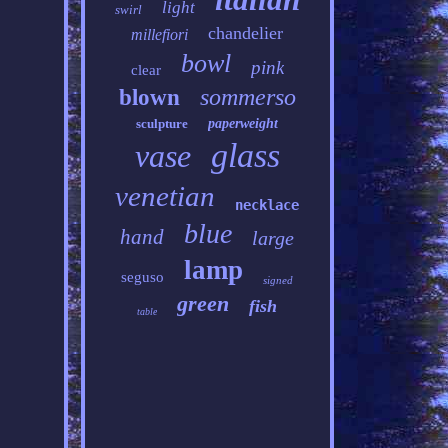
light
swirl
chandelier
millefiori
bowl
pink
clear
sommerso
blown
sculpture
paperweight
glass
vase
venetian
necklace
blue
hand
large
lamp
seguso
signed
green
fish
table