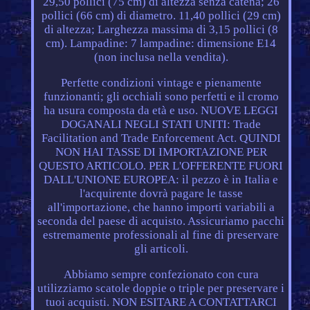
29,50 pollici (75 cm) di altezza senza catena; 26
pollici (66 cm) di diametro. 11,40 pollici (29 cm)
di altezza; Larghezza massima di 3,15 pollici (8
cm). Lampadine: 7 lampadine: dimensione E14
(non inclusa nella vendita).
Perfette condizioni vintage e pienamente
funzionanti; gli occhiali sono perfetti e il cromo
ha usura composta da età e uso. NUOVE LEGGI
DOGANALI NEGLI STATI UNITI: Trade
Facilitation and Trade Enforcement Act. QUINDI
NON HAI TASSE DI IMPORTAZIONE PER
QUESTO ARTICOLO. PER L'OFFERENTE FUORI
DALL'UNIONE EUROPEA: il pezzo è in Italia e
l'acquirente dovrà pagare le tasse
all'importazione, che hanno importi variabili a
seconda del paese di acquisto. Assicuriamo pacchi
estremamente professionali al fine di preservare
gli articoli.
Abbiamo sempre confezionato con cura
utilizziamo scatole doppie o triple per preservare i
tuoi acquisti. NON ESITARE A CONTATTARCI