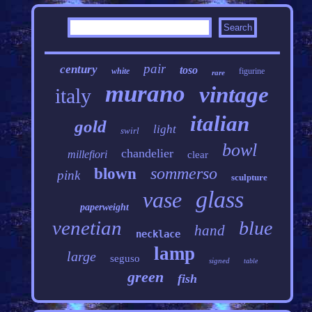
pair
century
toso
white
figurine
rare
murano
vintage
italy
italian
gold
light
swirl
bowl
chandelier
millefiori
clear
sommerso
blown
pink
sculpture
glass
vase
paperweight
venetian
blue
hand
necklace
lamp
large
seguso
signed
table
green
fish